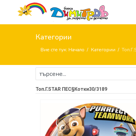
Категории
Вие сте тук:
Начало
Категории
Топ.Г
Топ.Г.STAR ПЕС§Котки30/3189