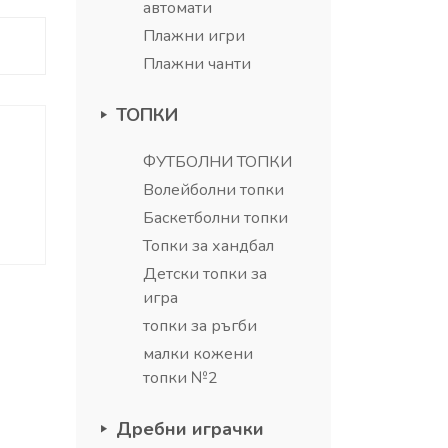
автомати
Плажни игри
Плажни чанти
ТОПКИ
ФУТБОЛНИ ТОПКИ
Волейболни топки
Баскетболни топки
Топки за хандбал
Детски топки за
игра
топки за ръгби
малки кожени
топки №2
Дребни играчки