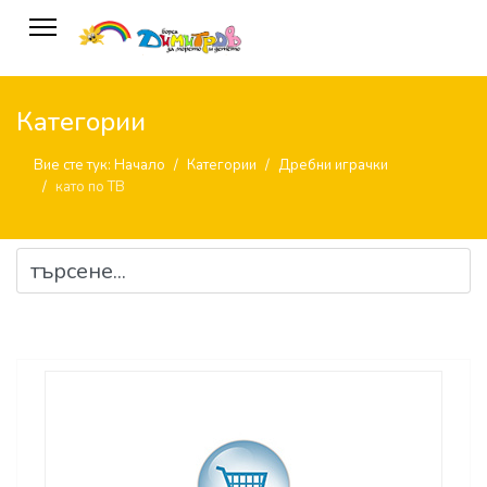
Категории
Вие сте тук:
Начало
Категории
Дребни играчки
като по ТВ