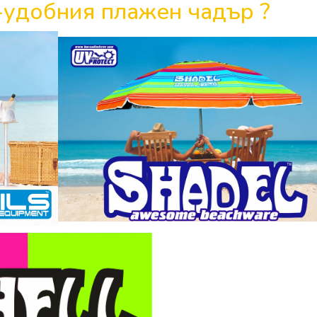
-удобния плажен чадър ?