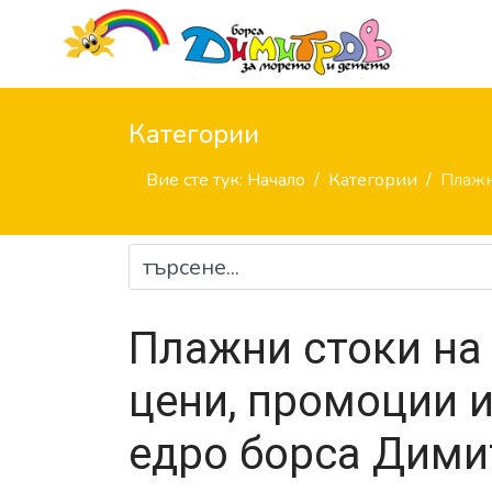
Категории
Вие сте тук:
Начало
Категории
Плажн
Плажни стоки на 
цени, промоции и
едро борса Дими