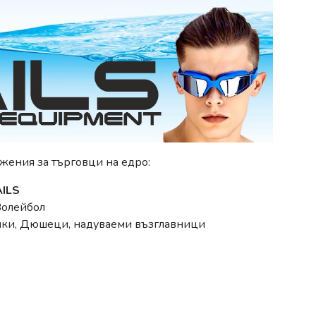
жения за търговци на едро:
ILS
Волейбол
опки, Дюшеци, надуваеми възглавници