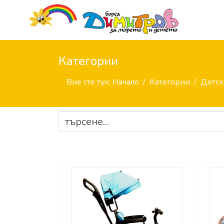
Категории
Вие сте тук:
Начало
Категории
Детск