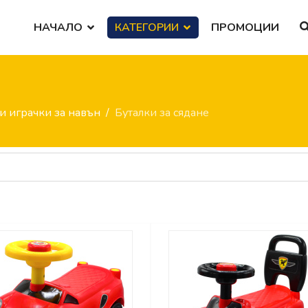
НАЧАЛО
КАТЕГОРИИ
ПРОМОЦИИ
и играчки за навън
Буталки за сядане