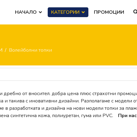
НАЧАЛО
КАТЕГОРИИ
ПРОМОЦИИ
И
Волейболни топки
и дребно от вносител. добра цена плюс страхотни промоц
ка и такива с иновативни дизайни. Разполагаме с модели о
ме в разработката и дизайна на нови модели топки за пла
твена синтетична кожа, полиуретан, гума или PVC.
При нас