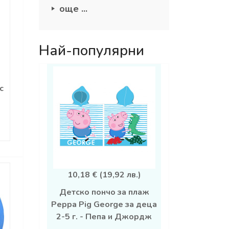
още ...
Най-популярни
с
10,18 € (19,92 лв.)
Детско пончо за плаж
Peppa Pig George за деца
2-5 г. - Пепа и Джордж