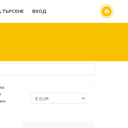
ТЪРСЕНЕ
ВХОД
ии.
т
жен