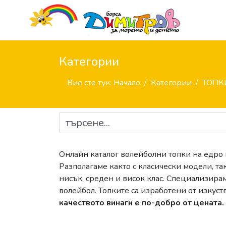
Категории
Вие сте тук:
Начало
Категории
ТОПК
Онлайн каталог волейболни топки на едро 
Разполагаме както с класически модели, та
нисък, среден и висок клас. Специализира
волейбол. Топките са изработени от изкус
качеството винаги е по-добро от цената.