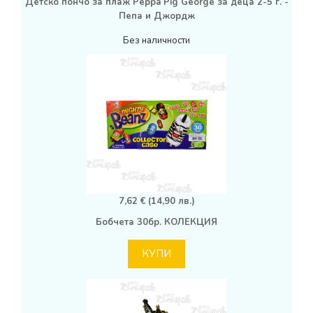
Детско пончо за плаж Peppa Pig George за деца 2-5 г. -
Пепа и Джордж
Без наличности
7,62 € (14,90 лв.)
Бобчета 30бр. КОЛЕКЦИЯ
КУПИ