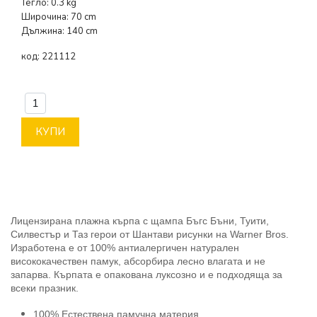
Тегло: 0.3 kg
Широчина: 70 cm
Дължина: 140 cm
код:
221112
КУПИ
Лицензирана плажна кърпа с щампа Бъгс Бъни, Туити,
Силвестър и Таз герои от Шантави рисунки на Warner Bros
.
Изработена е от 100% антиалергичен натурален
висококачествен памук, абсорбира лесно влагата и не
запарва. Кърпата е опакована луксозно и е подходяща за
всеки празник.
100% Естествена памучна материя