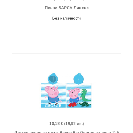
Пончо БАРСА Лиценз
Без наличности
10,18 € (19,92 лв.)
Детско пончо за плаж Peppa Pig George за деца 2-5