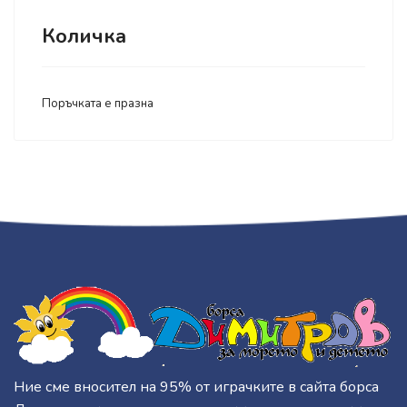
Количка
Поръчката е празна
Ние сме вносител на 95% от играчките в сайта борса