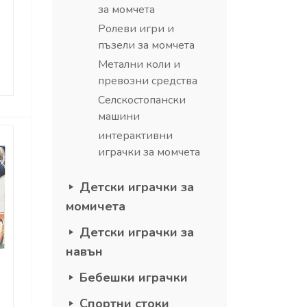
за момчета
Ролеви игри и
пъзели за момчета
Метални коли и
превозни средства
Селскостопански
машини
интерактивни
играчки за момчета
Детски играчки за
момичета
Детски играчки за
навън
Бебешки играчки
Спортни стоки