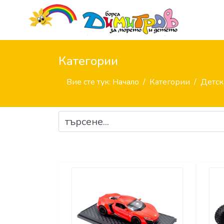
Категории
Вие сте тук:
Начало
Категории
Детск