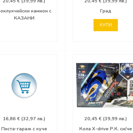
20,45 € (39,99 лв.)
20,45 € (39,99 лв.)
оклукчийски камион с
Град
КАЗАНИ
КУПИ
16,86 € (32,97 лв.)
20,45 € (39,99 лв.)
Писта-гараж с куче
Кола X-drive Р.К. си/че