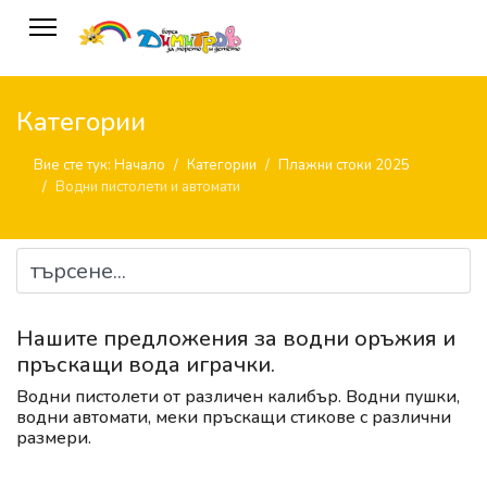
Категории
Вие сте тук:
Начало
Категории
Плажни стоки 2025
Водни пистолети и автомати
Нашите предложения за водни оръжия и
пръскащи вода играчки.
Водни пистолети от различен калибър. Водни пушки,
водни автомати, меки пръскащи стикове с различни
размери.