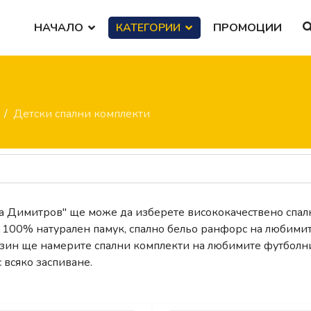
НАЧАЛО
КАТЕГОРИИ
ПРОМОЦИИ
Детски спални комплекти
са Димитров" ще може да изберете висококачествено спал
т 100% натурален памук, спално бельо ранфорс на любими
азин ще намерите спални комплекти на любимите футболн
 всяко заспиване.