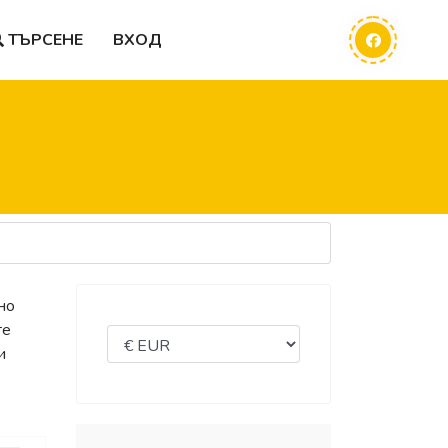
ТЪРСЕНЕ
ВХОД
но
те
и