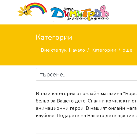
Категории
Вие сте тук:
Начало
Категории
още ...
В тази категория от онлайн магазина "Бор
бельо за Вашето дете. Спални комплекти о
анимационни герои. В нашият онлайн маг
клубове. Подарете на Вашето дете щастие с