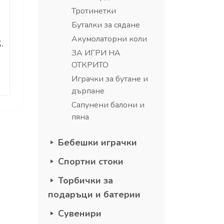
Тротинетки
Буталки за сядане
Акумолаторни коли
.
ЗА ИГРИ НА
ОТКРИТО
Играчки за бутане и
дърпане
Сапунени балони и
пяна
Бебешки играчки
Спортни стоки
Торбички за
подаръци и батерии
Сувенири