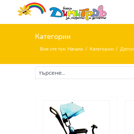
Категории
Вие сте тук:
Начало
Категории
Детск