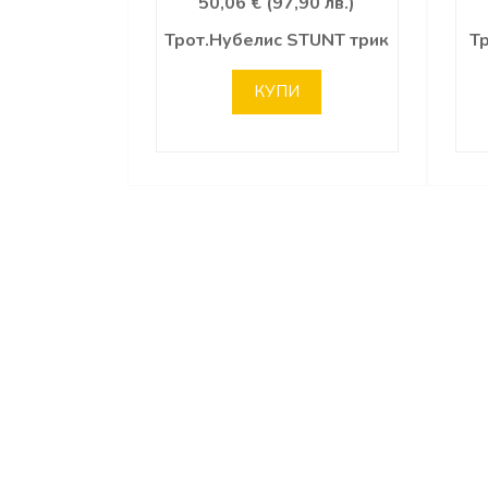
50,06 € (97,90 лв.)
Трот.Нубелис STUNT трик
Т
КУПИ