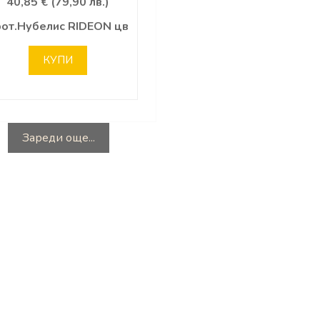
40,85 € (79,90 лв.)
рот.Нубелис RIDEON цв
КУПИ
Зареди още...