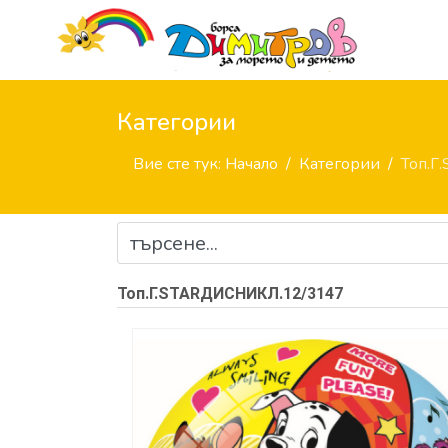
Категории
Вие сте тук:
Начало
Категории
Топ.Г
Топ.Г.STARДИСНИКЛ.12/3147