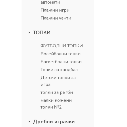
автомати
Плажни игри
Плажни чанти
ТОПКИ
ФУТБОЛНИ ТОПКИ
Волейболни топки
Баскетболни топки
Топки за хандбал
Детски топки за
игра
топки за ръгби
малки кожени
топки №2
Дребни играчки