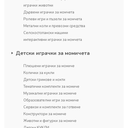
играчки животни
Дървени играчки за момчета
Ролеви игри и пъзели за момчета
Метални коли и превозни средства
Селскостопански машини
интерактивни играчки за момчета
Детски играчки за момичета
Плюшени играчки за момиче
Колички за кукли
Детски гримове и нокти
Тематични комплекти за момиче
Музикални играчки за момиче
Образователни игри за момиче
Сервизи и комплекти за готвене
Конструктори за момиче
Животни и фигурки за момиче
Детски КУКЛИ