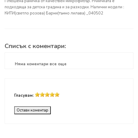
Плюшена раничка от качествен микрофибър. РАничката е
подходяща за детска градина и за разходки. Налични модели :
КИТИ(светло розова) Барни(тъмно лилава) _040502
Списък с коментари:
Няма коментари все още
Гласувам:
Остави коментар