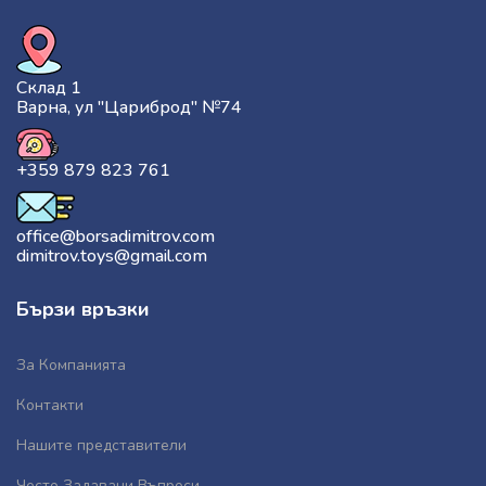
Склад 1
Варна, ул "Цариброд" №74
+359 879 823 761
office@borsadimitrov.com
dimitrov.toys@gmail.com
Бързи връзки
За Компанията
Контакти
Нашите представители
Често Задавани Въпроси